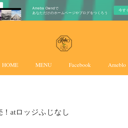
Ameba Owndで
今す
あなただけのホームページやブログをつくろう
HOME
MENU
Facebook
Ameblo
！atロッジふじなし