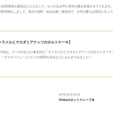
す(^^)但馬地域も夏休みに入りまして、セミの泣き声と青空が夏を実感させてくれます
の営業再開をしまして、地元大屋町「あゆ公園」様店頭で、今年の夏もお世話になっ
ャラメルとマカダミアナッツのタルトケーキ】
す。今回は、ケーキの仕上げ★先日の「キャラメルとマカダミアナッツのタルトケーキ
、＂グラサージュ＂についての疑問を自分なりにまとめてみました！
2018.02.05 00:53
Kinkaのホットクレープ★