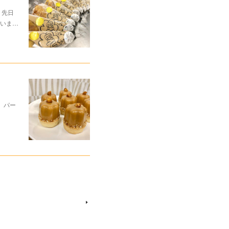
。先日
ていま…
」パー