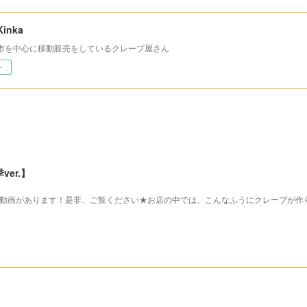
inka
市を中心に移動販売をしているクレープ屋さん
ー
er.】
する動画があります！是非、ご覧ください★お店の中では、こんなふうにクレープが作