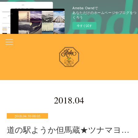
Ameba Owndで
あなただけのホームページやブログをつ
くろう
今すぐ試す
2018
.
04
2018.04.30 08:05
道の駅ようか但馬蔵★ツナマヨ新発売★